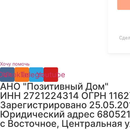
Сдела
Хочу помочь
Odnoklassniki
Vk
Telegram
Youtube
АНО "Позитивный Дом"
ИНН 2721224314 ОГРН 116
Зарегистрировано 25.05.20
Юридический адрес 680521,
с Восточное, Центральная ул.