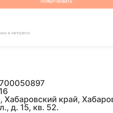
но в narinyan.ru
2700050897
16
 Хабаровский край, Хабаров
, д. 15, кв. 52.