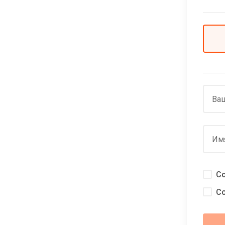
Ваш
Им
С
С