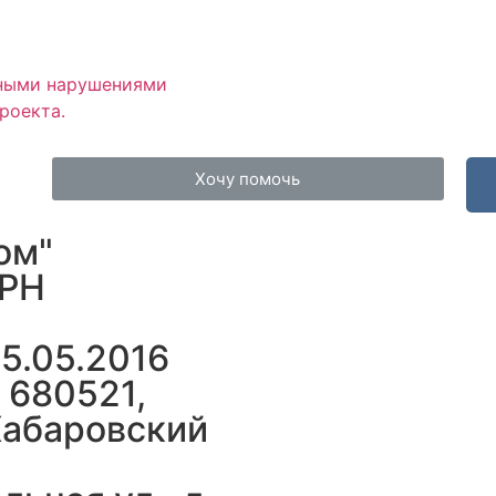
рными нарушениями
роекта.
Хочу помочь
ом"
ГРН
5.05.2016
 680521,
Хабаровский