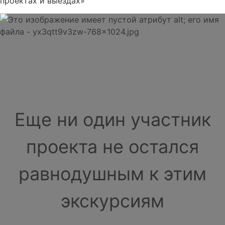
проектах и выездах»
Еще ни один участник
проекта не остался
равнодушным к этим
экскурсиям