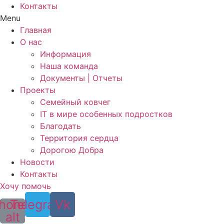
Контакты
Menu
Главная
О нас
Информация
Наша команда
Документы | Отчеты
Проекты
Семейный ковчег
IT в мире особенных подростков
Благодать
Территория сердца
Дорогою Добра
Новости
Контакты
Хочу помочь
hone-
Telegram
Vk
alt