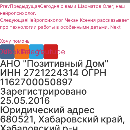
Prev
Предыдущая
Сегодня с вами Шахматов Олег, наш
нейропсихолог.
Следующая
Нейропсихолог Чекан Ксения рассказывает
про технологии работы в особенными детьми.
Next
Хочу помочь
Odnoklassniki
Vk
Telegram
Youtube
АНО "Позитивный Дом"
ИНН 2721224314 ОГРН
1162700050897
Зарегистрировано
25.05.2016
Юридический адрес
680521, Хабаровский край,
Хабаровский р-н,